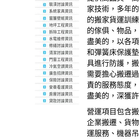
家技術，多年的
的搬家貨運訓練
的傢俱、物品，
盡美的，以各項
和彈簧床保護墊
具進行防護，搬
需要擔心搬遷過
責的服務態度，
盡美的，深獲許
營運項目包含搬
企業搬遷、貨物
運服務、機器吊